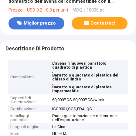
domestico dell'avena del commestibile con il
coperchio con tappo a vite
Prezzo：USD 0.2 - 0.8 per unit
MOQ：10000 pc
Miglior prezzo
Contattaci
Descrizione Di Prodotto
L'avena rimuove il barattolo
quadrato di plastica
,
Barattolo quadrato di plastica del
Punti salienti
chiaro cilindro
,
Barattolo quadrato di plastica
impermeabile
Capacità di
60,000PCS-80,000PCS/week
alimentazione
Certificazione
ISO9001,SGS,FDA, QS
Imballaggi
Pacakge internazionale del cartone
particolari
dell'esportazione
Luogo di origine
La Cina
Marca
HUIHUA