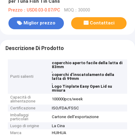
per Tuna Fish Tin Cans
Prezzo：USD0.03-0.07/PC
MOQ：30000
Miglior prezzo
Contattaci
Descrizione Di Prodotto
coperchio aperto facile della latta di
83mm
,
coperchi d'inscatolamento della
Punti salienti
latta di 99mm
,
Logo Tinplate Easy Open Lid su
misura
Capacità di
100000pcs/week
alimentazione
Certificazione
ISO/FDA/FSSC
Imballaggi
Cartone dell'esportazione
particolari
Luogo di origine
La Cina
Marca
HUIHUA