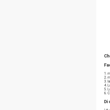
Ch
Fa
1. 
2. 
3. 
4. 
5. 
6. C
Di