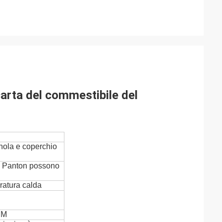
carta del commestibile del
gnola e coperchio
di Panton possono
bratura calda
OEM