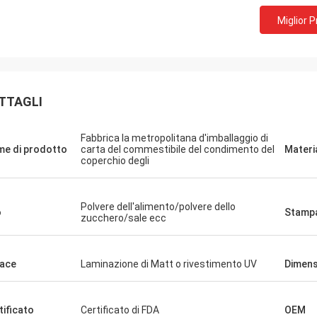
Miglior 
TTAGLI
Fabbrica la metropolitana d'imballaggio di
e di prodotto
carta del commestibile del condimento del
Materi
coperchio degli
Barry 
Polvere dell'alimento/polvere dello
Michel
o
Stamp
zucchero/sale ecc
Ciao asina, ben ricevut
 qualità latte dell'ANIMALE
la gradisco molto. Sto
ESTICO da 360 ml e buona
commercializzazione o
ace
Laminazione di Matt o rivestimento UV
Dimens
erazione con voi. grazie
tutti gli aggiornamenti
tificato
Certificato di FDA
OEM