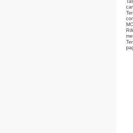
Tas
ca
Ter
co
M
Rif
me
Ter
pa