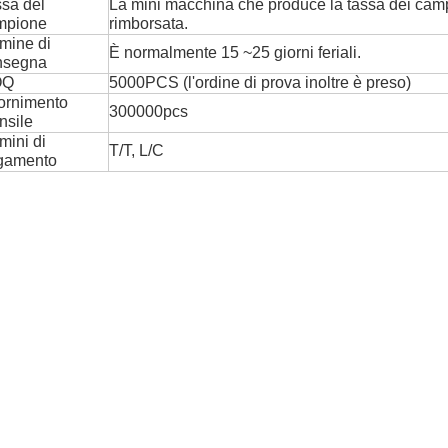
sa del
La mini macchina che produce la tassa dei cam
mpione
rimborsata.
mine di
È normalmente 15 ~25 giorni feriali.
nsegna
OQ
5000PCS (l'ordine di prova inoltre è preso)
ornimento
300000pcs
nsile
mini di
T/T, L/C
gamento