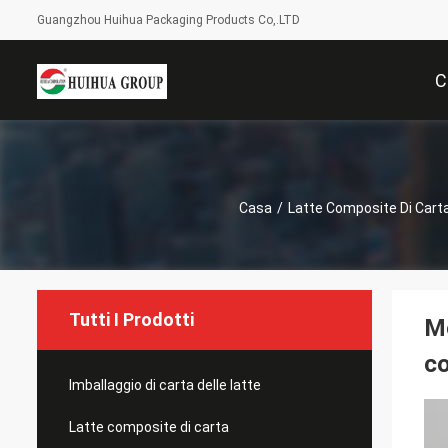
Guangzhou Huihua Packaging Products Co,.LTD
C
Casa
/
Latte Composite Di Cart
Tutti I Prodotti
Me
co
Imballaggio di carta delle latte
Latte composite di carta