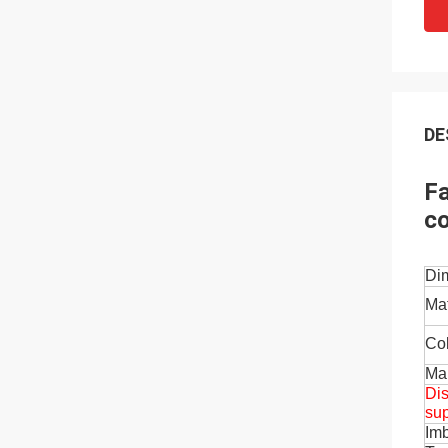
DE
Fa
co
Di
Mat
Co
Ma
Dis
sup
Imb