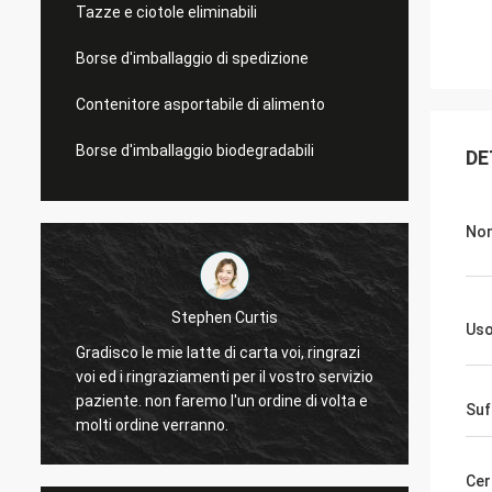
Tazze e ciotole eliminabili
Borse d'imballaggio di spedizione
Contenitore asportabile di alimento
Borse d'imballaggio biodegradabili
DE
Nom
Us
Risposta elusiva di Linda
zi
Alta
izio
I chip inscatolano è dei chip mie e le buone
DOM
a e
vendite molto bene ora. Vi terrò in tocco.
Suf
coop
Cer