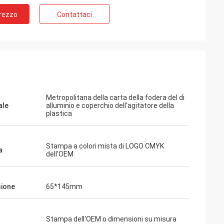
Prezzo
Contattaci
Metropolitana della carta della fodera del di
ale
alluminio e coperchio dell'agitatore della
plastica
Weiss
Stampa a colori mista di LOGO CMYK
a
dell'OEM
Ali
a i campioni da voi,
 inviando alla nostra
Buona qualità, buon servizio. HUIHUA è
ra, vi informerò
buon fornitore.
ione
65*145mm
.
Stampa dell'OEM o dimensioni su misura