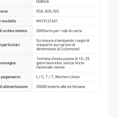
HUIHUA
zione
FDA, SGS, ISO
i modello
HH19121601
di ordine minimo
5000sets per i tubi di carta
Su misura stampando i segni di
 particolari
trasporto sui cartoni di
dimensione di Cutomized
Termine d'esecuzione di 15~25
 consegna
giorni lavorativi, senza festa
nazionale cinese
i pagamento
L / C, T / T, Western Union
di alimentazione
50000 insiemi alla settimana