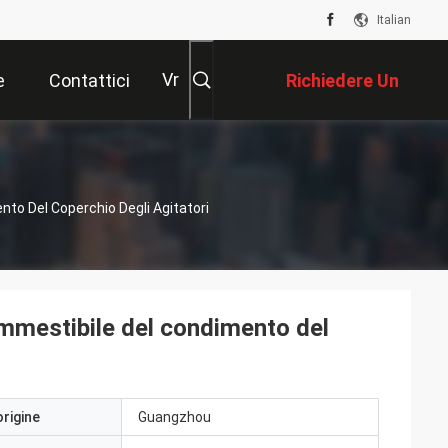
Italian
Vr
e
Contattici
Richiedere Un
Preventivo
nto Del Coperchio Degli Agitatori
ommestibile del condimento del
origine
Guangzhou