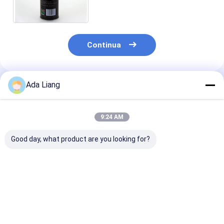
possono latte d'imballaggio
Continua
Ada Liang
Prodotti Raccomandati
9:24 AM
Good day, what product are you looking for?
Conservazioni di
Paper Tube Lid Wine
Barattoli di la
piatti di latta di erba
Cover Caps Tube
rotondi di col
Smartbud
Tinplate Inner Plug
di CMYK piccol
Lid Inner Lid
la dimensione
Tinplate Inner Cover
d'imballaggio
Miglior prezzo
Miglior prezzo
Miglior pr