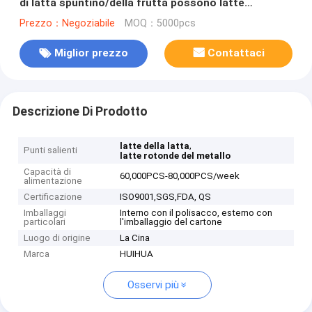
di latta spuntino/della frutta possono latte
d'imballaggio
Prezzo：Negoziabile
MOQ：5000pcs
Miglior prezzo
Contattaci
Descrizione Di Prodotto
,
latte della latta
Punti salienti
latte rotonde del metallo
Capacità di
60,000PCS-80,000PCS/week
alimentazione
Certificazione
ISO9001,SGS,FDA, QS
Imballaggi
Interno con il polisacco, esterno con
particolari
l'imballaggio del cartone
Luogo di origine
La Cina
Marca
HUIHUA
Osservi più