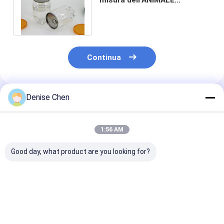
DOMESTICO vuoto, nessun
250 ml riciclati
Continua
Denise Chen
Prodotti Raccomandati
1:56 AM
Good day, what product are you looking for?
Bottiglie di cocktail
latte di plastica
Le latte di be
in plastica
trasparenti della
beventi della
trasparente a forma
bibita del cilindro
bottiglia del s
di sfera da 200 ml
250ml con lo SGS
che imballano