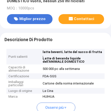
DOMESTICO vuoto, nessun 250 ml riciclati
MOQ：10000pcs
Miglior prezzo
Contattaci
Descrizione Di Prodotto
,
latte beventi
latte del succo di frutta
,
Punti salienti
Latte di bevanda liquide
dell'ANIMALE DOMESTICO
Capacità di
500 000 pc alla settimana
alimentazione
Certificazione
FDA-SGS
Imballaggi
Cartone della norma internazionale
particolari
Luogo di origine
La Cina
Marca
HUIHUA
Osservi più