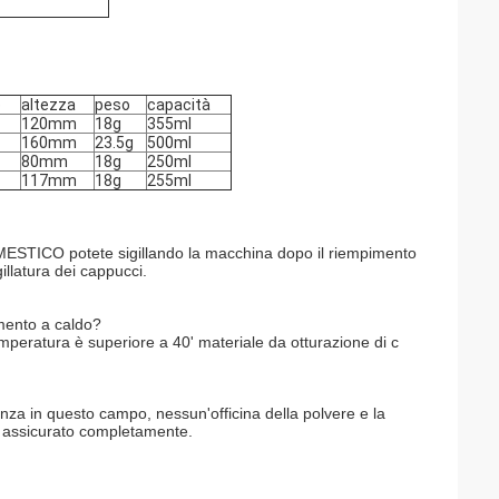
o
altezza
peso
capacità
120mm
18g
355ml
160mm
23.5g
500ml
80mm
18g
250ml
117mm
18g
255ml
OMESTICO potete sigillando la macchina dopo il riempimento
illatura dei cappucci.
mento a caldo?
peratura è superiore a 40' materiale da otturazione di c
nza in questo campo, nessun'officina della polvere e la
e assicurato completamente.