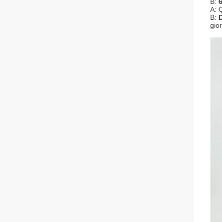
B:
6
A: 
B:
gio