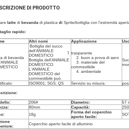
SCRIZIONE DI PRODOTTO
iare
latte
di
bevanda
di plastica
di
Sprite/bottiglia con l'estremità aper
taglio rapido:
me
Altri nomi
Applicazione
Us
Bottiglia del succo
dell'ANIMALE
trasparente
DOMESTICO
ta di bevanda
2. buon a prova di aero
Bottiglia dell'ANIMALE
Suc
l'ANIMALE
3. materiale del
DOMESTICO
mor
MESTICO
commestibile
L'ANIMALE
4. ambientale
DOMESTICO del
commestibile può
ificato:
ISO9001; SGS; QS
Servizio su misura:
pos
crizione:
ello:
206#
Diametro:
57 m
ezza:
80mm
Capacità:
250
Forma del coperchio
so:
18g
SO
aperto facile:
zione
Coperchio aperto facile di alluminio
eriore: