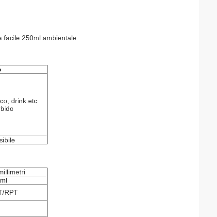
ta facile 250ml
ambientale
o
co, drink.etc
bido
sibile
illimetri
ml
T/RPT