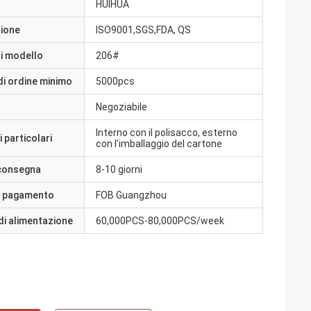
HUIHUA
zione
ISO9001,SGS,FDA, QS
i modello
206#
di ordine minimo
5000pcs
Negoziabile
Interno con il polisacco, esterno
 particolari
con l'imballaggio del cartone
 consegna
8-10 giorni
i pagamento
FOB Guangzhou
di alimentazione
60,000PCS-80,000PCS/week