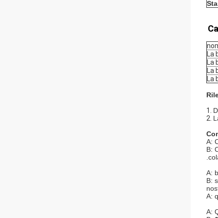
St
Ca
nom
La 
La 
La 
La 
Ril
1.
D
2.
L
Com
A: 
B: 
.co
A: 
B: 
nos
A: 
A: 