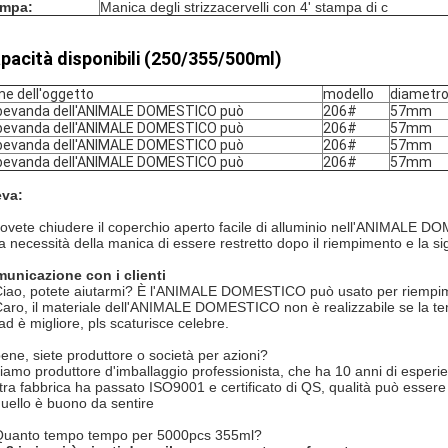
ampa:
Manica degli strizzacervelli con 4' stampa di c
pacità disponibili (250/355/500ml)
e dell'oggetto
modello
diametr
bevanda dell'ANIMALE DOMESTICO può
206#
57mm
bevanda dell'ANIMALE DOMESTICO può
206#
57mm
bevanda dell'ANIMALE DOMESTICO può
206#
57mm
bevanda dell'ANIMALE DOMESTICO può
206#
57mm
eva:
ovete chiudere il coperchio aperto facile di alluminio nell'ANIMALE D
a necessità della manica di essere restretto dopo il riempimento e la sig
unicazione con i clienti
Ciao, potete aiutarmi? È l'ANIMALE DOMESTICO può usato per riempi
Caro, il materiale dell'ANIMALE DOMESTICO non è realizzabile se la tem
lad è migliore, pls scaturisce celebre.
bene, siete produttore o società per azioni?
siamo produttore d'imballaggio professionista, che ha 10 anni di esperie
tra fabbrica ha passato ISO9001 e certificato di QS, qualità può esser
quello è buono da sentire
Quanto tempo tempo per 5000pcs 355ml?