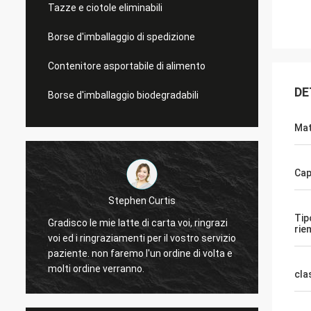
Tazze e ciotole eliminabili
Borse d'imballaggio di spedizione
Contenitore asportabile di alimento
DE
Borse d'imballaggio biodegradabili
Mat
Cap
Risposta elusiva di Linda
Tip
zi
rie
Alta
izio
I chip inscatolano è dei chip mie e le buone
DOM
a e
vendite molto bene ora. Vi terrò in tocco.
coop
cla