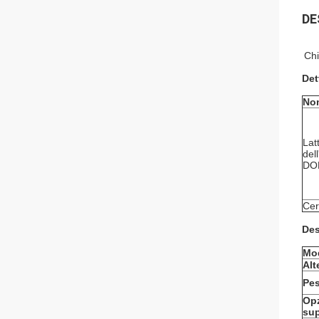
DE
Ch
Det
No
Lat
del
DO
Cert
Des
Mod
Alt
Pe
Op
sup