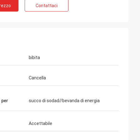
Prezzo
Contattaci
bibita
Cancella
Weiss
Ali
a i campioni da voi,
 per
succo di sodad//bevanda di energia
 inviando alla nostra
Buona qualità, buon servizio. HUIHUA è
ra, vi informerò
buon fornitore.
.
Accettabile