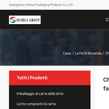
Guangzhou Huihua Packaging Products Co,.LTD
C
Casa
/
Latte Di Bevanda
/
Ch
Tutti I Prodotti
Ch
fa
Imballaggio di carta delle latte
Latte composite di carta