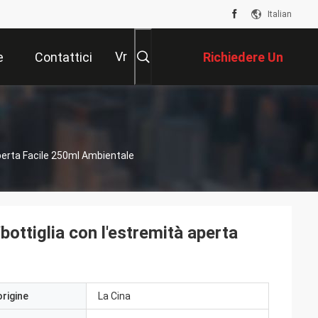
Italian
Vr
e
Contattici
Richiedere Un
Preventivo
Aperta Facile 250ml Ambientale
/bottiglia con l'estremità aperta
origine
La Cina