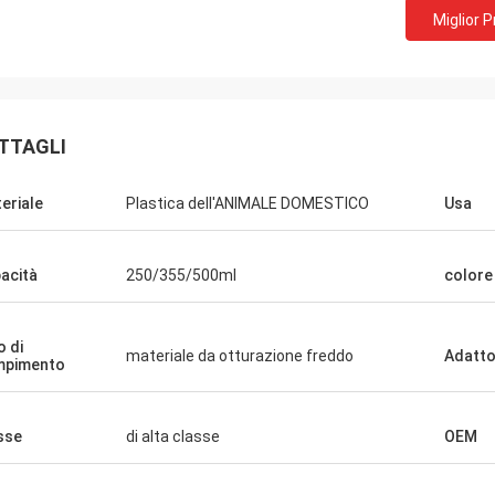
Miglior 
TTAGLI
eriale
Plastica dell'ANIMALE DOMESTICO
Usa
acità
250/355/500ml
colore
Barry 
Michel
o di
Ciao asina, ben ricevut
materiale da otturazione freddo
Adatto
mpimento
 qualità latte dell'ANIMALE
la gradisco molto. Sto
ESTICO da 360 ml e buona
commercializzazione o
erazione con voi. grazie
tutti gli aggiornamenti
sse
di alta classe
OEM