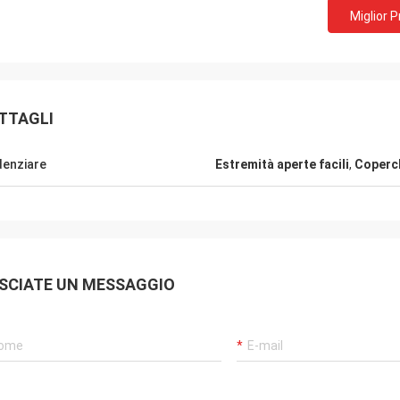
Miglior 
TTAGLI
denziare
Estremità aperte facili
,
Coperch
Barry 
Michel
SCIATE UN MESSAGGIO
Ciao asina, ben ricevut
 qualità latte dell'ANIMALE
la gradisco molto. Sto
ESTICO da 360 ml e buona
commercializzazione o
erazione con voi. grazie
tutti gli aggiornamenti