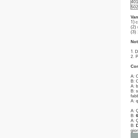
40
50
Van
1)
c
(2) 
(3)
Not
1.
D
2. 
Com
A: 
B: 
A: 
B: 
fab
A: 
A: 
B:
6
A: 
B:
gio