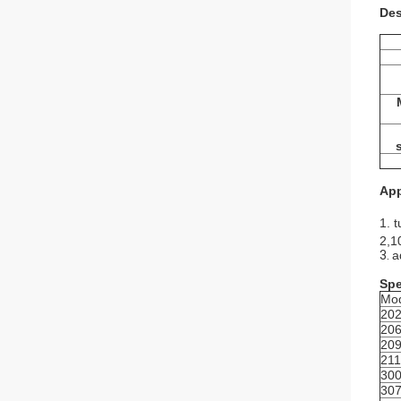
Des
App
1. t
2,1
3.
a
Spe
Mod
20
20
20
21
30
30