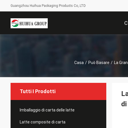
Guangzhou Huihua Packaging Products Co,.LTD
C
Casa
/
Può Basare
/
La Gran
Tutti I Prodotti
La
di
Imballaggio di carta delle latte
Latte composite di carta