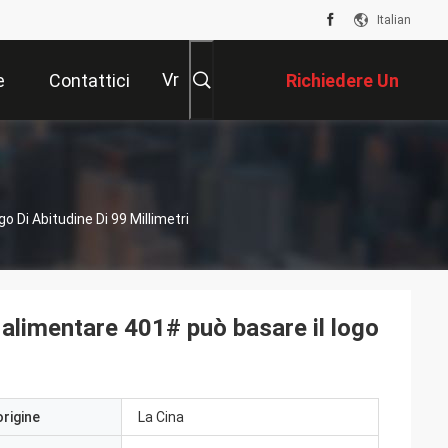
Italian
Vr
e
Contattici
Richiedere Un
Preventivo
 Di Abitudine Di 99 Millimetri
 alimentare 401# può basare il logo
origine
La Cina