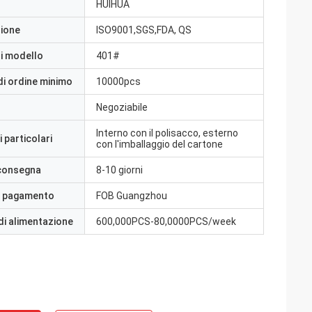
HUIHUA
zione
ISO9001,SGS,FDA, QS
i modello
401#
di ordine minimo
10000pcs
Negoziabile
Interno con il polisacco, esterno
 particolari
con l'imballaggio del cartone
 consegna
8-10 giorni
i pagamento
FOB Guangzhou
di alimentazione
600,000PCS-80,0000PCS/week