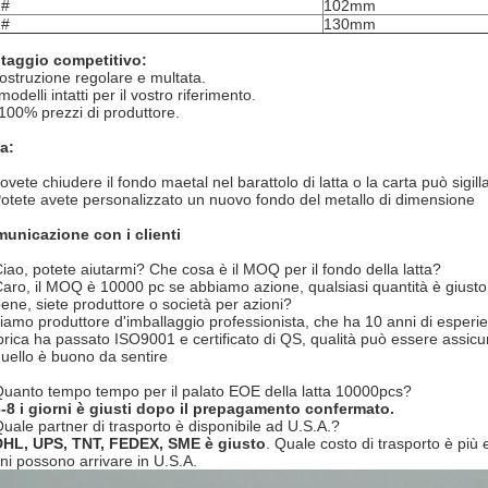
1#
102mm
2#
130mm
taggio competitivo:
ostruzione regolare e multata.
modelli intatti per il vostro riferimento.
 100% prezzi di produttore.
a:
ovete chiudere il fondo maetal nel barattolo di latta o la carta può sigi
Potete avete personalizzato un nuovo fondo del metallo di dimensione
unicazione con i clienti
Ciao, potete aiutarmi? Che cosa è il MOQ per il fondo della latta?
Caro, il MOQ è 10000 pc se abbiamo azione, qualsiasi quantità è giusto,
bene, siete produttore o società per azioni?
siamo produttore d'imballaggio professionista, che ha 10 anni di esperi
brica ha passato ISO9001 e certificato di QS, qualità può essere assic
quello è buono da sentire
Quanto tempo tempo per il palato EOE della latta 10000pcs?
-8 i giorni è giusti dopo il prepagamento confermato.
Quale partner di trasporto è disponibile ad U.S.A.?
DHL, UPS, TNT, FEDEX, SME è giusto
. Quale costo di trasporto è più 
rni possono arrivare in U.S.A.