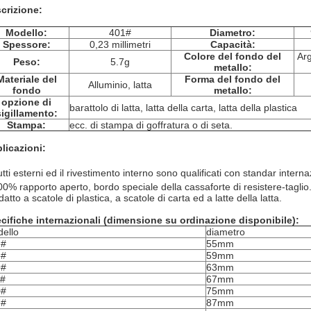
crizione:
Modello:
401#
Diametro:
Spessore:
0,23 millimetri
Capacità:
Colore del fondo del
Arg
Peso:
5.7g
metallo:
Materiale del
Forma del fondo del
Alluminio, latta
fondo
metallo:
opzione di
barattolo di latta, latta della carta, latta della plastica
sigillamento:
Stampa:
ecc. di stampa di goffratura o di seta.
licazioni:
utti esterni ed il rivestimento interno sono qualificati con
standar
intern
00% rapporto aperto, bordo speciale della cassaforte di resistere-taglio
datto a scatole di plastica, a scatole di carta ed a latte della latta.
cifiche internazionali (dimensione su ordinazione disponibile):
ello
diametro
2#
55mm
6#
59mm
9#
63mm
1#
67mm
0#
75mm
7#
87mm