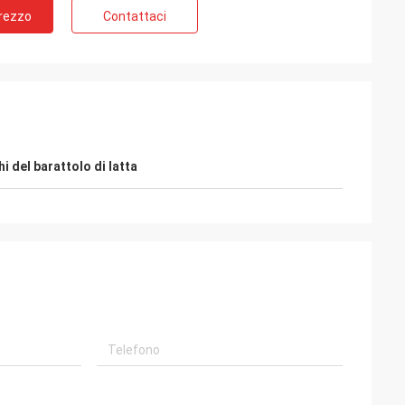
Prezzo
Contattaci
i del barattolo di latta
Weiss
Ali
a i campioni da voi,
 inviando alla nostra
Buona qualità, buon servizio. HUIHUA è
ra, vi informerò
buon fornitore.
.