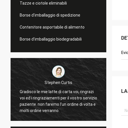
Tazze e ciotole eliminabili
Borse d'imballaggio di spedizione
Contenitore asportabile di alimento
DE
Borse d'imballaggio biodegradabili
Evi
Risposta elusiva di Linda
LA
zi
Alta
izio
I chip inscatolano è dei chip mie e le buone
DOM
a e
vendite molto bene ora. Vi terrò in tocco.
coop