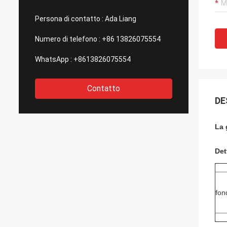
Persona di contatto :
Ada Liang
Numero di telefono :
+86 13826075554
WhatsApp :
+8613826075554
Contatto
DE
La 
Det
fon