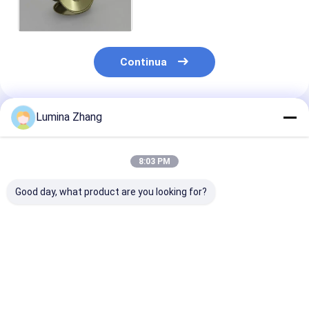
millimetri con il foro
trasparente
Continua
Lumina Zhang
Prodotti Raccomandati
8:03 PM
Good day, what product are you looking for?
300# 73 mm Placca
La latta dorata di
Il metallo aero
di alluminio / Bottom
colore può basare
superficie 211
di lattina di cibo
per stampa di
Convex della p
Logo personalizzato
goffratura della
può basare 65
per barattolo
metropolitana di
millimetri per i
Miglior prezzo
Miglior prezzo
Miglior pr