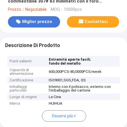
commestibile 307# 83 millimetri con il foro
trasparente
Prezzo：Negoziabile
MOQ：10000pcs
Miglior prezzo
Contattaci
Descrizione Di Prodotto
,
Estremità aperte facili
Punti salienti
fondo del metallo
Capacità di
600,000PCS-80,0000PCS/week
alimentazione
Certificazione
ISO9001,SGS,FDA, QS
Imballaggi
Interno con il polisacco, esterno con
particolari
l'imballaggio del cartone
Luogo di origine
La Cina
Marca
HUIHUA
Osservi più