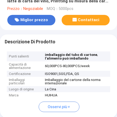
latte di carta del vino, Printting su misura della carta
kraft del coperchio della latta di allungamento
Prezzo：Negoziabile
MOQ：5000pcs
Miglior prezzo
Contattaci
Descrizione Di Prodotto
,
imballaggio del tubo di cartone
Punti salienti
l'alimento può imballando
Capacità di
60,000PCS-80,000PCS/week
alimentazione
Certificazione
ISO9001,SGS,FDA, QS
Imballaggi
Imballaggio del cartone della norma
particolari
internazionale
Luogo di origine
La Cina
Marca
HUIHUA
Osservi più