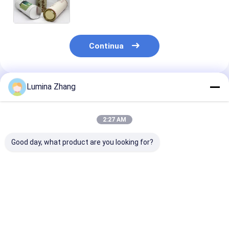
carta kraft del coperchio della latta
di allungamento
Continua
Lumina Zhang
Prodotti Raccomandati
2:27 AM
Good day, what product are you looking for?
Tubo Push Sushi
Stampato su misura
Imballaggio di 
Biodegradabile e
vuoto biodegradabile
carta Pantone 
Riciclabile con Logo
all'ingrosso Eco-
Personalizzato per
friendly riciclato
Imballaggio in Tubo
rotondo cartone
Miglior prezzo
Miglior prezzo
Miglior pr