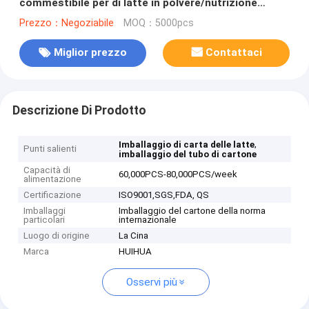
commestibile per di latte in polvere/nutrizione
spolverizzano il certificato d'imballaggio di SGS-FDA
Prezzo：Negoziabile
MOQ：5000pcs
Miglior prezzo
Contattaci
Descrizione Di Prodotto
,
Imballaggio di carta delle latte
Punti salienti
imballaggio del tubo di cartone
Capacità di
60,000PCS-80,000PCS/week
alimentazione
Certificazione
ISO9001,SGS,FDA, QS
Imballaggi
Imballaggio del cartone della norma
particolari
internazionale
Luogo di origine
La Cina
Marca
HUIHUA
Osservi più