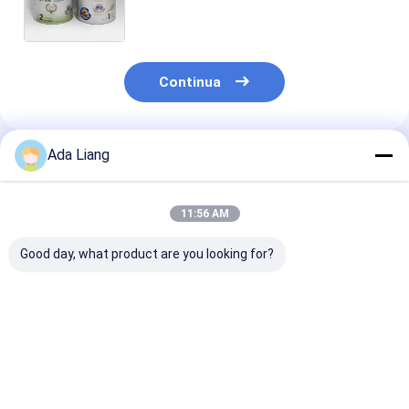
spolverizzano il certificato
d'imballaggio di SGS-FDA
Continua
Ada Liang
Prodotti Raccomandati
11:56 AM
Good day, what product are you looking for?
Meccanismo di
Confezioni in carta
Confezione tu
riempimento di
composita di qualità
di carta per su
scatole di carta
alimentare ecologica
ecologica per
composita per
con foglio di
alimenti con 
imballaggio e
alluminio o PE
CMYK e conten
Miglior prezzo
Miglior prezzo
Miglior pr