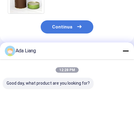
materiale di grado superiore
Continua
Ada Liang
Prodotti Raccomandati
12:28 PM
Good day, what product are you looking for?
Meccanismo di
Confezioni in carta
Confezione tu
riempimento di
composita di qualità
di carta per su
scatole di carta
alimentare ecologica
ecologica per
composita per
con foglio di
alimenti con 
imballaggio e
alluminio o PE
CMYK e conten
Miglior prezzo
Miglior prezzo
Miglior pr