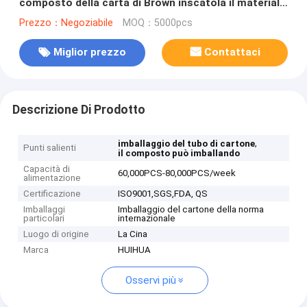
composto della carta di Brown inscatola il materiale
di grado superiore
Prezzo：Negoziabile
MOQ：5000pcs
Miglior prezzo
Contattaci
Descrizione Di Prodotto
,
imballaggio del tubo di cartone
Punti salienti
il composto può imballando
Capacità di
60,000PCS-80,000PCS/week
alimentazione
Certificazione
ISO9001,SGS,FDA, QS
Imballaggi
Imballaggio del cartone della norma
particolari
internazionale
Luogo di origine
La Cina
Marca
HUIHUA
Osservi più