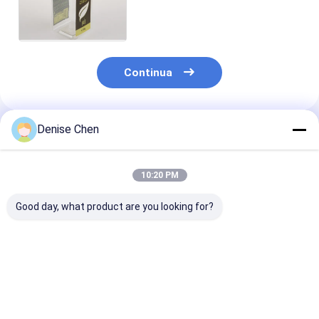
trasparenti del tè/caffè dei
barattoli 880ml dell'animale
domestico
Continua
Denise Chen
Prodotti Raccomandati
10:20 PM
Good day, what product are you looking for?
piccoli chiari
Bottiglie trasparenti
La latta di pla
barattoli aperti
dell'ANIMALE
trasparente
facili dell'animale
DOMESTICO
dell'ANIMALE
domestico 80ml per
dell'ampio quadrato
DOMESTICO d
conserva frutta che
della bocca, chiara
forma rotonda