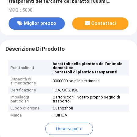
trasparenti del tè/caffè dei barattoli 880ml
dell'animale domestico
MOQ：5000
Miglior prezzo
Contattaci
Descrizione Di Prodotto
barattoli della plastica dell'animale
Punti salienti
domestico
,
barattoli di plastica trasparenti
Capacità di
3000000 pc alla settimana
alimentazione
Certificazione
FDA, SGS, ISO
Imballaggi
Cartoni con il vostro proprio segno di
particolari
trasporto.
Luogo di origine
Guangzhou
Marca
HUIHUA
Osservi più