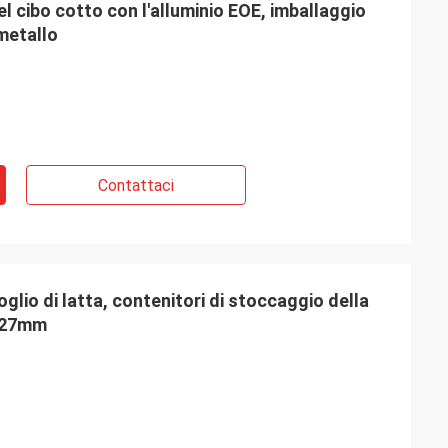
del cibo cotto con l'alluminio EOE, imballaggio
 metallo
Contattaci
Barry Weiss
oglio di latta, contenitori di stoccaggio della
Ciao asina, ben ricevuta i campioni da voi,
 127mm
NIMALE
la gradisco molto. Sto inviando alla nostra
 buona
commercializzazione ora, vi informerò
azie
tutti gli aggiornamenti.