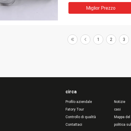
Miglior Prezzo
1
2
3
circa
Profilo aziendale
Notizie
Fatory Tour
casi
Controllo di qualità
Mappa del 
Contattaci
politica su