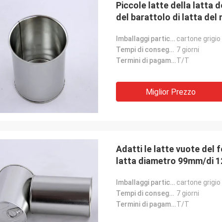
Piccole latte della latta 
del barattolo di latta del
Imballaggi particolari:
cartone grigio
Tempi di consegna:
7 giorni
Termini di pagamento:
T/T
Miglior Prezzo
Adatti le latte vuote del f
Michel
Risposta elusiva di Linda
latta diametro 99mm/di
Alta qualità latte dell'A
inscatolano è dei chip mie e le buone
DOMESTICO da 360 ml e
 molto bene ora. Vi terrò in tocco.
Imballaggi particolari:
cartone grigio
cooperazione con voi. gr
Tempi di consegna:
7 giorni
Termini di pagamento:
T/T