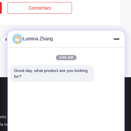
Contattaci
Lumina Zhang
4
5
6
4:05 AM
Good day, what product are you looking 
for?
Prodotti
Imballaggio di carta delle latte
Latte composite di carta
sito
Imballaggi di carta Tube
lla riservatezza
Tutte le categorie