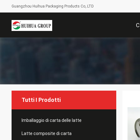
Guangzhou Huihua Packaging Products Co,.LTD
C
Tutti I Prodotti
Imballaggio di carta delle latte
Latte composite di carta