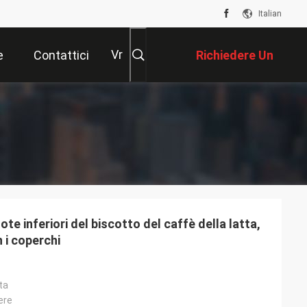
Italian
Vr
e
Contattici
Richiedere Un
Preventivo
uote inferiori del biscotto del caffè della latta,
n i coperchi
ta
vere