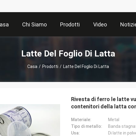
asa
Chi Siamo
Prodotti
Video
Notizi
Latte Del Foglio Di Latta
Casa
/
Prodotti
/
Latte Del Foglio Di Latta
Rivesta di ferro le latte v
contenitori della latta co
Materiale:
Metal
Tipo di metallo:
Banda stagna
Usa:
Di latte in pol