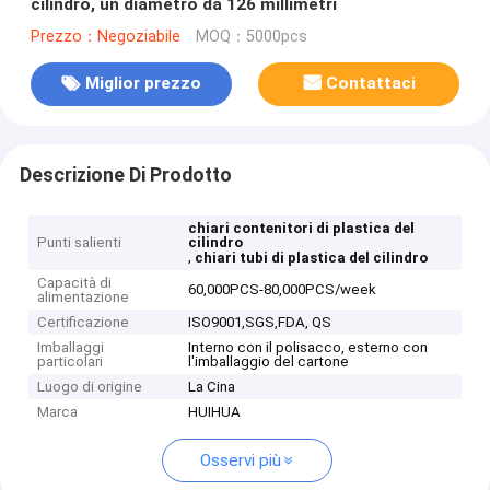
cilindro, un diametro da 126 millimetri
Prezzo：Negoziabile
MOQ：5000pcs
Miglior prezzo
Contattaci
Descrizione Di Prodotto
chiari contenitori di plastica del
Punti salienti
cilindro
,
chiari tubi di plastica del cilindro
Capacità di
60,000PCS-80,000PCS/week
alimentazione
Certificazione
ISO9001,SGS,FDA, QS
Imballaggi
Interno con il polisacco, esterno con
particolari
l'imballaggio del cartone
Luogo di origine
La Cina
Marca
HUIHUA
Osservi più