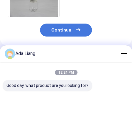
cilindro, un diametro da
126 millimetri
Continua
Ada Liang
Prodotti Raccomandati
12:24 PM
Good day, what product are you looking for?
2200ML 2600ML
Flascia di HDPE
Barattolo in p
New Style Custom
barile di calcio
trasparente
Logo Food Grade
bicchiere di
ermetico da 40
Plastic Milk Powder
integratore
impilabile, col
Can Plastic Cap with
nutrizionale PET di
personalizzato