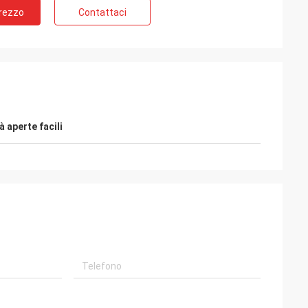
Prezzo
Contattaci
 aperte facili
arry Weiss
Ali
icevuta i campioni da voi,
. Sto inviando alla nostra
Buona qualità, buon servizio. HUIH
one ora, vi informerò
buon fornitore.
menti.