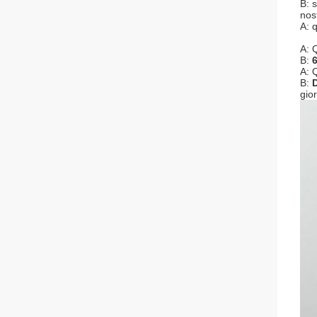
B: 
nos
A: 
A: 
B:
6
A: 
B:
gio