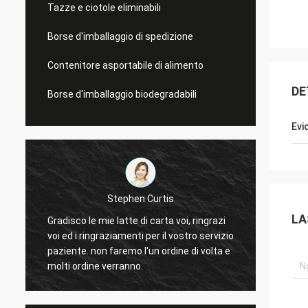
Tazze e ciotole eliminabili
Borse d'imballaggio di spedizione
Contenitore asportabile di alimento
DE
Borse d'imballaggio biodegradabili
Evi
Risposta elusiva di Linda
LA
ingrazi
 servizio
I chip inscatolano è dei chip mie e le buone
 volta e
vendite molto bene ora. Vi terrò in tocco.