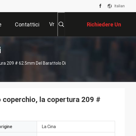
Italian
Vr
e
Contattici
Richiedere Un
i
Preventivo
tura 209 # 62.5mm Del Barattolo Di
uò coperchio, la copertura 209 #
origine
La Cina