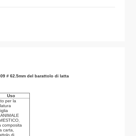
209 # 62.5mm del barattolo di latta
Uso
to per la
llatura
iglia
l'ANIMALE
MESTICO,
ta composita
a carta,
ttolo di