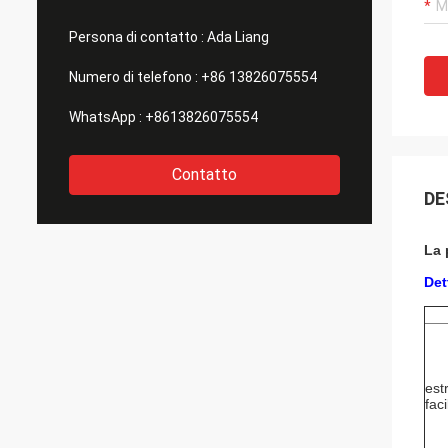
Persona di contatto :
Ada Liang
Numero di telefono :
+86 13826075554
WhatsApp :
+8613826075554
Contatto
DE
La 
Det
est
faci