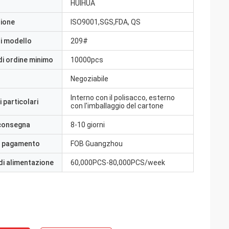
HUIHUA
zione
ISO9001,SGS,FDA, QS
i modello
209#
di ordine minimo
10000pcs
Negoziabile
Interno con il polisacco, esterno
 particolari
con l'imballaggio del cartone
 consegna
8-10 giorni
i pagamento
FOB Guangzhou
di alimentazione
60,000PCS-80,000PCS/week