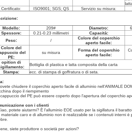
latt
Certificato:
ISO9001; SGS; QS
Servizio su misura:
crizione:
Modello:
209#
Diametro:
6
Spessore:
0.21-0.23 millimetri
Capacità:
Colore del coperchio
Peso:
/
aperto facile:
Colore del
Forma del coperchio
C
appuccio del
su misura
aperto facile:
PE:
opition di
Bottiglia di plastica e latta composita della carta
sigillamento:
Stampa:
ecc. di stampa di goffratura o di seta.
a:
ovete chiudere il coperchio aperto facile di alluminio nell'ANIMALE DO
china dopo il riempimento
l cappuccio del PE può essere coperto dopo l'apertura del coperchio ape
unicazione con i clienti
Ciao, potete aiutarmi? È l'alluminio EOE usato per la sigillatura il bara
l materiale caro e di alluminio non è realizzabile se i contenuti interni 
ebre.
bene, siete produttore o società per azioni?