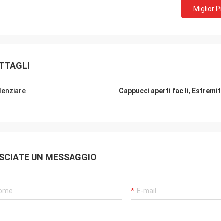
Miglior 
TTAGLI
denziare
Cappucci aperti facili
,
Estremità
B
Michel
SCIATE UN MESSAGGIO
Ciao asina, ben r
Alta qualità latte dell'ANIMALE
la gradisco molto
DOMESTICO da 360 ml e buona
commercializzazi
cooperazione con voi. grazie
tutti gli aggiorna