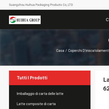
Guangzhou Huihua Packaging Products Co,.LTD
C
Casa
/
Coperchi D'inscatolament
Tutti I Prodotti
La
62
Imballaggio di carta delle latte
Latte composite di carta