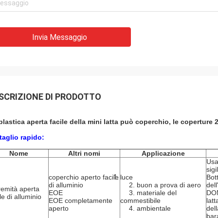
Invia Messaggio
SCRIZIONE DI PRODOTTO
plastica aperta facile della mini latta può coperchio, le coperture 
taglio rapido:
Nome
Altri nomi
Applicazione
Usa
sigi
coperchio aperto facile
luce
Bott
di alluminio
2. buon a prova di aero
del
remità aperta
EOE
3. materiale del
DO
le di alluminio
EOE completamente
commestibile
lat
aperto
4. ambientale
dell
bara