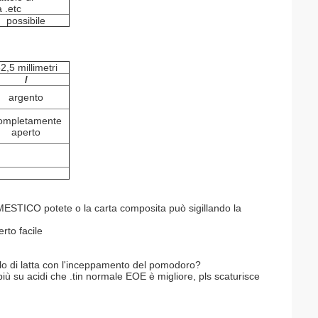
a .etc
possibile
2,5 millimetri
/
argento
ompletamente
aperto
MESTICO potete o la carta composita può sigillando la
rto facile
ttolo di latta con l'inceppamento del pomodoro?
è più su acidi che .tin normale EOE è migliore, pls scaturisce