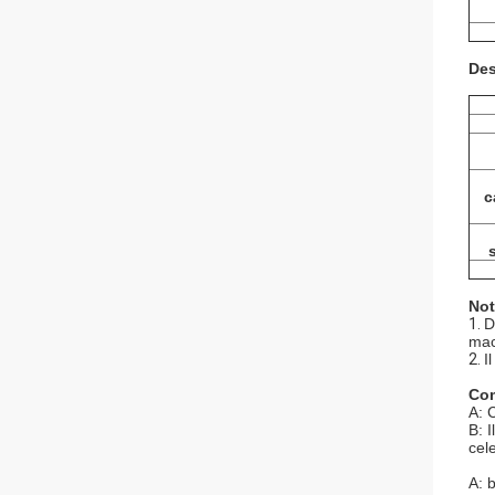
Des
c
Not
1.
D
mac
2.
I
Com
A: 
B: I
cel
A: 