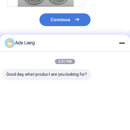
Continua
Ada Liang
Prodotti Raccomandati
2:31 PM
Good day, what product are you looking for?
2600ML contenitore
2000ML Bottine in
Coperchio in
in polvere di latte in
PET per latte in
alluminio arge
forma di cucchiaio
polvere di qualità
facile da aprir
alimentare con
confezioni di p
tappo di plastica
da tennis, bar
Miglior prezzo
Miglior prezzo
Miglior pr
flessibile e cucchiaio
rotondo ermet
vuoto Bottine in PET
con apertura