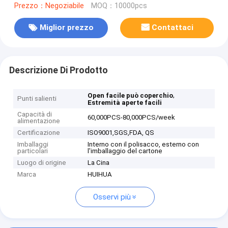
Prezzo：Negoziabile
MOQ：10000pcs
Miglior prezzo
Contattaci
Descrizione Di Prodotto
,
Open facile può coperchio
Punti salienti
Estremità aperte facili
Capacità di
60,000PCS-80,000PCS/week
alimentazione
Certificazione
ISO9001,SGS,FDA, QS
Imballaggi
Interno con il polisacco, esterno con
particolari
l'imballaggio del cartone
Luogo di origine
La Cina
Marca
HUIHUA
Osservi più