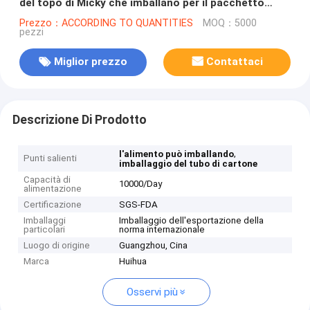
del topo di Micky che imballano per il pacchetto
della matita e della penna
Prezzo：ACCORDING TO QUANTITIES
MOQ：5000
pezzi
Miglior prezzo
Contattaci
Descrizione Di Prodotto
,
l'alimento può imballando
Punti salienti
imballaggio del tubo di cartone
Capacità di
10000/Day
alimentazione
Certificazione
SGS-FDA
Imballaggi
Imballaggio dell'esportazione della
particolari
norma internazionale
Luogo di origine
Guangzhou, Cina
Marca
Huihua
Osservi più