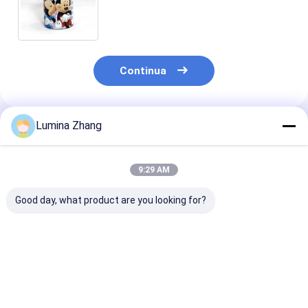
Micky che imballano per il
pacchetto della matita e della
penna
Continua
Lumina Zhang
Prodotti Raccomandati
9:29 AM
Good day, what product are you looking for?
Imballaggio di Sushi
Tubo di carta
Tubi di carta 
per i pasti da
ecologico per sushi a
sushi personal
asporto
scomparsa con tubo
per ristoranti 
e schiuma, senza
grossisti, tubi 
perdite, facile da
carta per sush