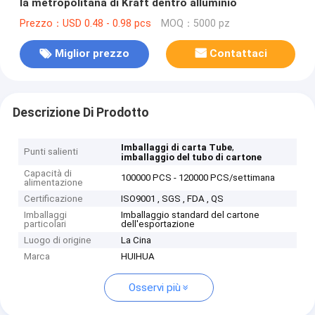
la metropolitana di Kraft dentro alluminio
Prezzo：USD 0.48 - 0.98 pcs
MOQ：5000 pz
Miglior prezzo
Contattaci
Descrizione Di Prodotto
,
Imballaggi di carta Tube
Punti salienti
imballaggio del tubo di cartone
Capacità di
100000 PCS - 120000 PCS/settimana
alimentazione
Certificazione
ISO9001 , SGS , FDA , QS
Imballaggi
Imballaggio standard del cartone
particolari
dell'esportazione
Luogo di origine
La Cina
Marca
HUIHUA
Osservi più