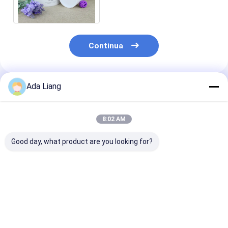
di Kraft dentro alluminio
Continua
Ada Liang
Prodotti Raccomandati
8:02 AM
Good day, what product are you looking for?
Imballaggio di Sushi
Tubo di carta
Tubi di carta 
per i pasti da
ecologico per sushi a
sushi personal
asporto
scomparsa con tubo
per ristoranti 
e schiuma, senza
grossisti, tubi 
perdite, facile da
carta per sush
Miglior prezzo
Miglior prezzo
Miglior pr